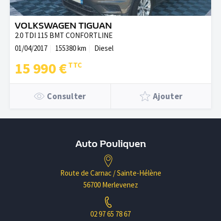
VOLKSWAGEN TIGUAN
2.0 TDI 115 BMT CONFORTLINE
01/04/2017
155380 km
Diesel
15 990 €
Consulter
Ajouter
Auto Pouliquen
Route de Carnac / Sainte-Hélène
56700 Merlevenez
02 97 65 78 67