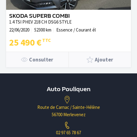
SKODA SUPERB COMBI
1.4 TSI PHEV 218 CH DSG6 STYLE
22/06/2020
52300 km
Essence / Courant él
25 490 €
Consulter
Ajouter
Auto Pouliquen
Route de Carnac / Sainte-Hélène
56700 Merlevenez
02 97 65 78 67