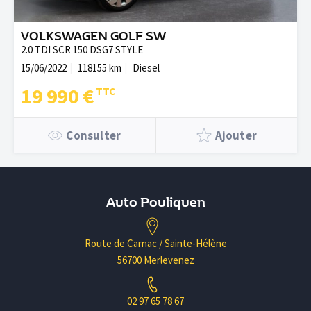
VOLKSWAGEN GOLF SW
2.0 TDI SCR 150 DSG7 STYLE
15/06/2022
118155 km
Diesel
19 990 €
Consulter
Ajouter
Auto Pouliquen
Route de Carnac / Sainte-Hélène
56700 Merlevenez
02 97 65 78 67