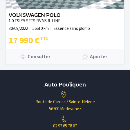
VOLKSWAGEN POLO
1.0 TSI 95 SETS BVM5 R-LINE
30/09/2022
56610 km
Essence sans plomb
17 990 €
Consulter
Ajouter
Auto Pouliquen
Route de Carnac / Sainte-Hélène
56700 Merlevenez
02 97 65 78 67