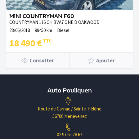
MINI COUNTRYMAN F60
COUNTRYMAN 116 CH BVA7 ONE D OAKWOOD
28/06/2018
99450 km
Diesel
18 490 €
Consulter
Ajouter
Auto Pouliquen
Route de Carnac / Sainte-Hélène
56700 Merlevenez
02 97 65 78 67