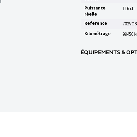
Puissance
116 ch
réelle
Reference
702VO8
Kilométrage
99450 
ÉQUIPEMENTS & OP
3ème feu stop à LED dans le s
Accoudoir central AV, Airbags
conducteur et passager AV, Ai
AV/AR, Autoradio MINI Visual 
collision, Baguette en chrome
AR coulissante Réglage longit
à double embrayage, Buses de
de la calandre en chrome et 3
pavillon anthracite, Clignota
Carbon Black, Commande élect