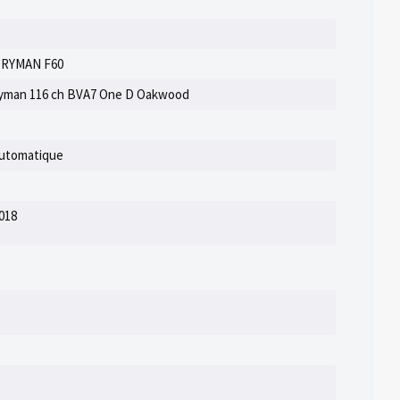
RYMAN F60
yman 116 ch BVA7 One D Oakwood
automatique
018