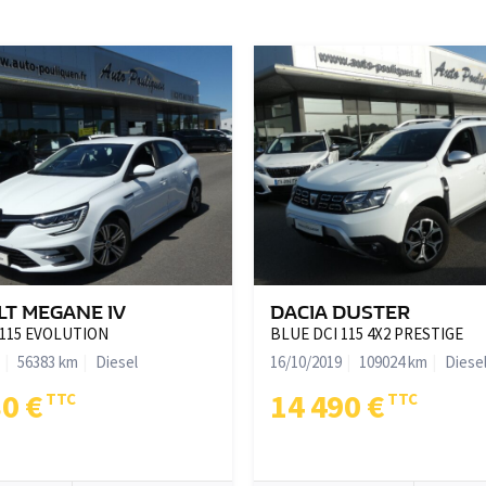
par induction, Contrôle Dyna
couleur carrosserie, Correcte
automatique des projecteurs, 
coffre à LED, à droite (blanc)
à LED à l'AV/à l'AR (blanc), 
d'echappement simple, à gauc
de stop dynamiques, Finition 
Grey, Jantes en alliage 18" de
Kit de réparation de pneus, 
(Assistance à la conduite), 
Navigation, Poignée de hayon
chrome, Poignées intérieures
T MEGANE IV
DACIA DUSTER
dans la console centrale AV, P
 115 EVOLUTION
BLUE DCI 115 4X2 PRESTIGE
faisceaux adaptatifs à fond 
56383 km
Diesel
16/10/2019
109024 km
Diese
du siège passager AV, Régula
80 €
14 490 €
extérieurs rabattables électr
avec Sellerie Tissu/Cuir "Cor
manoeuvres automatiques, Sys
TeleServices, Toit ouvrant pa