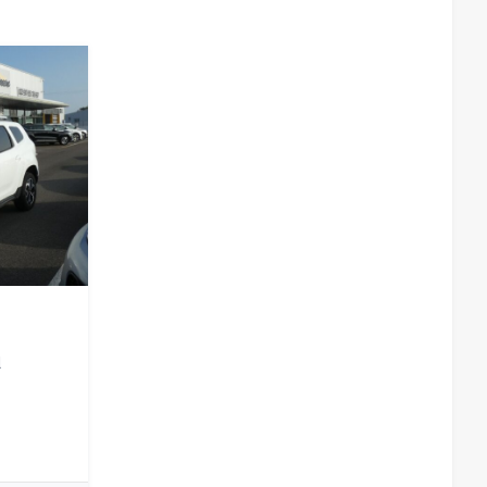
mique de stabilité DSC, Coques de rétroviseurs extérieurs
ur électronique de freinage, Détecteur de pluie et allumage
Eclairage de la boîte à gants à LED (blanc), Eclairage du
, Eclairage en cascade (orange), Eclairage intérieur et liseuses
Ecrous de roues antivol, Edition Oakwood, Embout
he, sans enjoliveur en chrome, Feu de brouillard AR, Feux
Exquisite, Frein à main électrique, Inserts décoratifs Hazy
sign "Black Pin Spoke", 7.5 J × 18 / pneumatiques 225/50 R18,
Kit Eclairage, Kit Rangement, MINI Connected, MINI Safety
Ordinateur de bord multifonctions, Pack Connected
 en schwarz à haute brillance, Poignées de portes en
 de portes chromées, Porte-boissons AV (x2), Prise 12 V
rojecteurs antibrouillard AV à LED, Projecteurs Full LED à
noir, Radars de stationnement AV et AR, Réglage en hauteur
l
teur de vitesse avec fonction freinage, Rétroviseurs
iquement, Servotronic, Sièges AV Sport, Sièges AV Sport
d", Surveillance de la pression des pneumatiques, Système de
tème de verrouillage centralisé, Tapis de sol en velours,
noramique en verre, Touches multifonctions sur le volant