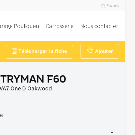
Favoris
arage Pouliquen
Carrosserie
Nous contacter
Télécharger la fiche
Ajouter
NTRYMAN F60
BVA7 One D Oakwood
el
-