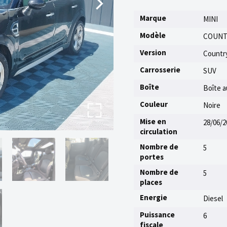
Marque
MINI
Modèle
COUNT
Version
Countr
Carrosserie
SUV
Boîte
Boîte 
Couleur
Noire
Mise en
28/06/2
circulation
Nombre de
5
portes
Nombre de
5
places
Energie
Diesel
Puissance
6
fiscale