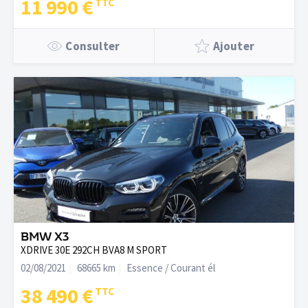
11 990 €
Consulter
Ajouter
BMW X3
XDRIVE 30E 292CH BVA8 M SPORT
02/08/2021
68665 km
Essence / Courant él
38 490 €