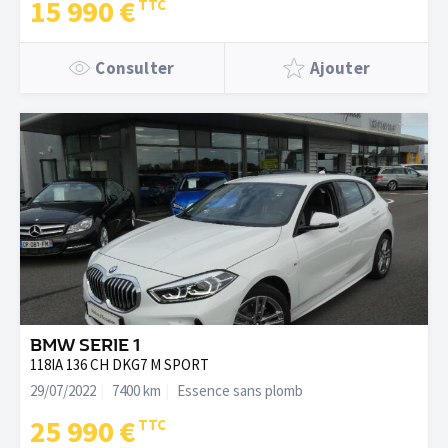
15 990 €
électriquement et chauffants - Sélection mode de conduite -
Sellerie tissu gris - Services connectés MyT - Siège passager
réglable en hauteur - Sièges AR rabattables 40:60 - Smart Entry
Consulter
Ajouter
BMW SERIE 1
118IA 136 CH DKG7 M SPORT
29/07/2022
7400 km
Essence sans plomb
25 990 €