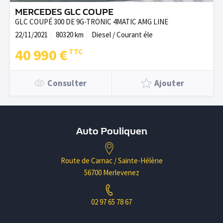
MERCEDES GLC COUPE
GLC COUPÉ 300 DE 9G-TRONIC 4MATIC AMG LINE
22/11/2021
80320 km
Diesel / Courant éle
40 990 €
Consulter
Ajouter
Auto Pouliquen
Route de Carnac / Sainte-Hélène
56700 Merlevenez
02 97 65 78 67