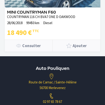
MINI COUNTRYMAN F60
COUNTRYMAN 116 CH BVA7 ONE D OAKWOOD
28/06/2018
99450 km
Diesel
18 490 €
Consulter
Ajouter
Auto Pouliquen
Route de Carnac / Sainte-Hélène
56700 Merlevenez
02 97 65 78 67