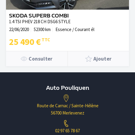
SKODA SUPERB COMBI
1.4 TSI PHEV 218 CH DSG6 STYLE
22/06/2020
52300 km
Essence / Courant él
25 490 €
Consulter
Ajouter
Auto Pouliquen
Route de Carnac / Sainte-Hélène
56700 Merlevenez
02 97 65 78 67