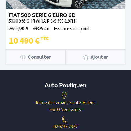
FIAT 500 SERIE 6 EURO 6D
500 0.9 85 CH TWINAIR S/S 500-120TH
28/06/2019
89325 km
Essence sans plomb
10 490 €
Consulter
Ajouter
Auto Pouliquen
Route de Carnac / Sainte-Hélène
56700 Merlevenez
02 97 65 78 67