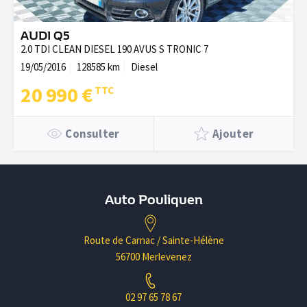
AUDI Q5
2.0 TDI CLEAN DIESEL 190 AVUS S TRONIC 7
19/05/2016
128585 km
Diesel
20 990 €
Consulter
Ajouter
Auto Pouliquen
Route de Carnac / Sainte-Hélène
56700 Merlevenez
02 97 65 78 67