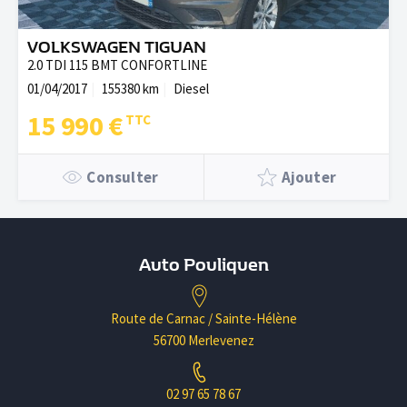
VOLKSWAGEN TIGUAN
2.0 TDI 115 BMT CONFORTLINE
01/04/2017
155380 km
Diesel
15 990 €
Consulter
Ajouter
Auto Pouliquen
Route de Carnac / Sainte-Hélène
56700 Merlevenez
02 97 65 78 67