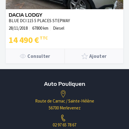
DACIA LODGY
BLUE DCI 115 5 PLACES STEPWAY
28/11/2018
67800 km
Diesel
14 490 €
Consulter
Ajouter
Auto Pouliquen
Route de Carnac / Sainte-Hélène
56700 Merlevenez
02 97 65 78 67