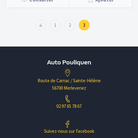
←
1
2
3
Auto Pouliquen
Route de Carnac / Sainte-Hélène
56700 Merlevenez
02 97 65 78 67
Suivez-nous sur Facebook