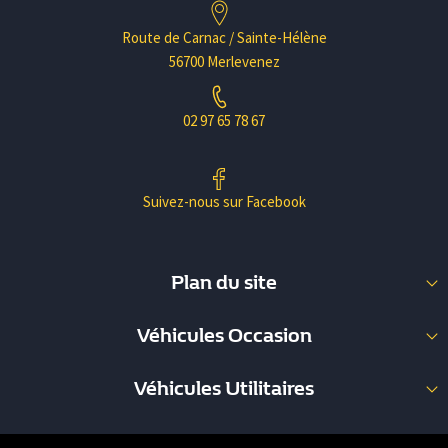
Route de Carnac / Sainte-Hélène
56700 Merlevenez
02 97 65 78 67
Suivez-nous sur Facebook
Plan du site
Nos Occasions
Véhicules Occasion
Nos Utilitaires
Berline (34)
Garage Pouliquen
Véhicules Utilitaires
Break (8)
Carrosserie
Fourgon (36)
Coupé (1)
Nous contacter