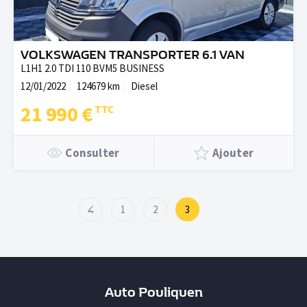
VOLKSWAGEN TRANSPORTER 6.1 VAN
L1H1 2.0 TDI 110 BVM5 BUSINESS
12/01/2022
124679 km
Diesel
21 990 €
Consulter
Ajouter
←
1
2
3
Auto Pouliquen