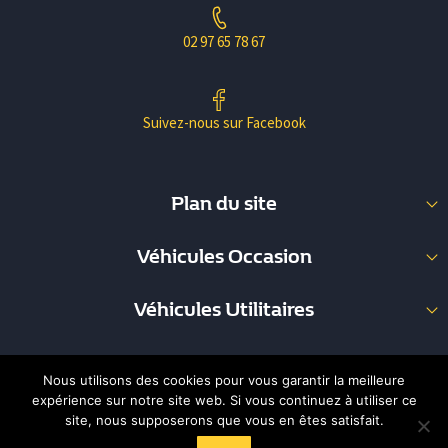
02 97 65 78 67
Suivez-nous sur Facebook
Plan du site
Nos Occasions
Véhicules Occasion
Nos Utilitaires
Berline (34)
Garage Pouliquen
Véhicules Utilitaires
Break (8)
Carrosserie
Fourgon (36)
Coupé (1)
Nous contacter
Commerciale (7)
Monospace (5)
Mentions légales
Nous utilisons des cookies pour vous garantir la meilleure
Plateau (3)
expérience sur notre site web. Si vous continuez à utiliser ce
SUV (23)
Réalisation Web an Oriant
site, nous supposerons que vous en êtes satisfait.
Informations légales